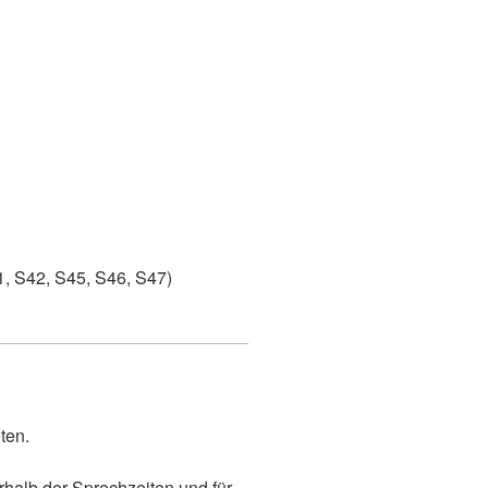
1, S42, S45, S46, S47)
ten.
halb der Sprechzeiten und für